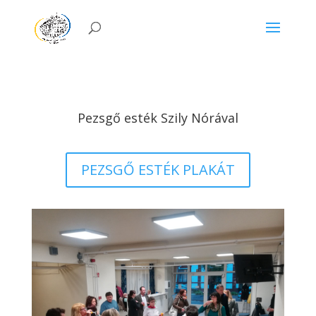
Pezsgő esték Szily Nórával
PEZSGŐ ESTÉK PLAKÁT