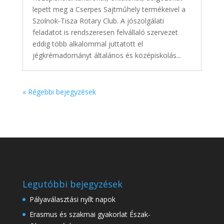
lepett meg a Cserpes Sajtműhely termékeivel a
Szolnok-Tisza Rotary Club. A jószolgálati
feladatot is rendszeresen felvállaló szervezet
eddig több alkalommal juttatott el
jégkrémadományt általános és középiskolás...
« Régebbi bejegyzések
Legutóbbi bejegyzések
Pályaválasztási nyílt napok
Erasmus és szakmai gyakorlat Észak-