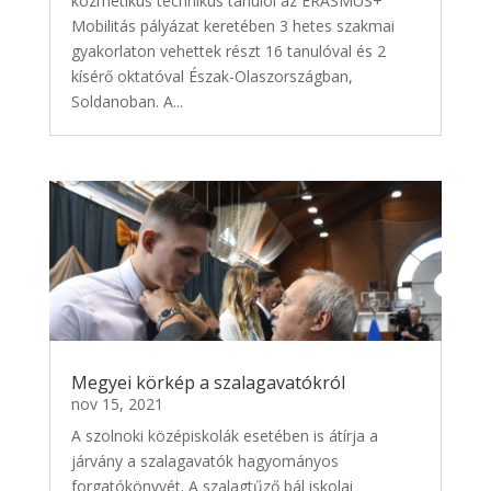
kozmetikus technikus tanulói az ERASMUS+
Mobilitás pályázat keretében 3 hetes szakmai
gyakorlaton vehettek részt 16 tanulóval és 2
kísérő oktatóval Észak-Olaszországban,
Soldanoban. A...
Megyei körkép a szalagavatókról
nov 15, 2021
A szolnoki középiskolák esetében is átírja a
járvány a szalagavatók hagyományos
forgatókönyvét. A szalagtűző bál iskolai