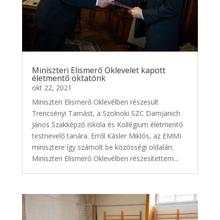
Miniszteri Elismerő Oklevelet kapott
életmentő oktatónk
okt 22, 2021
Miniszteri Elismerő Oklevélben részesült
Trencsényi Tamást, a Szolnoki SZC Damjanich
János Szakképző Iskola és Kollégium életmentő
testnevelő tanára. Erről Kásler Miklós, az EMMI
minisztere így számolt be közösségi oldalán:
Miniszteri Elismerő Oklevélben részesítettem...