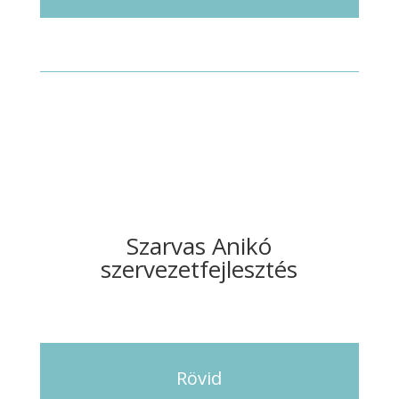
lejátszó
Szarvas Anikó
szervezetfejlesztés
Rövid