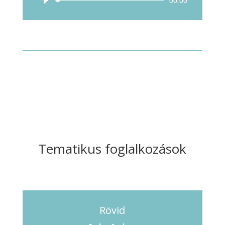
Audió
00:00
lejátszó
Tematikus foglalkozások
Rövid