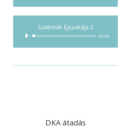
lejátszó
Szakmák Éjszakája 2
Audió
00:00
lejátszó
DKA átadás