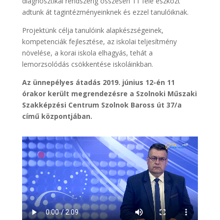
diagnosztikai rendszerig összesen 11 féle eszközt
adtunk át tagintézményeinknek és ezzel tanulóiknak.
Projektünk célja tanulóink alapkészségeinek,
kompetenciák fejlesztése, az iskolai teljesítmény
növelése, a korai iskola elhagyás, tehát a
lemorzsolódás csökkentése iskoláinkban.
Az ünnepélyes átadás 2019. június 12-én 11
órakor került megrendezésre a Szolnoki Műszaki
Szakképzési Centrum Szolnok Baross út 37/a
című központjában.