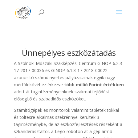
Ünnepélyes eszközátadás
A Szolnoki Műszaki Szakképzési Centrum GINOP-6.2.3-
17-2017-00036 és GINOP-6.1.3-17-2018-00022
azonosító számú nyertes pályázatainak egyik nagy
mérföldkövéhez érkezve
több millió Forint értékben
adott át tagintézményeinknek szakmai fejlődést
elősegítő és szabadidős eszközöket.
Számítógépek és monitorok valamint tabletek tokkal
és töltésre alkalmas szekrénnyel kerültek 3
tagintézménybe, de az eszközfejlesztések részeként a
szkanderasztaltól, a Lego-roboton át a gépjármű