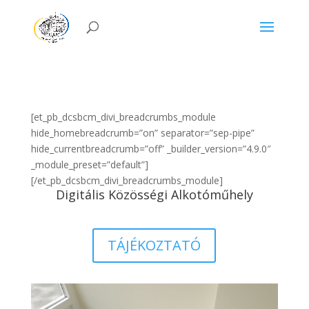
[et_pb_dcsbcm_divi_breadcrumbs_module
hide_homebreadcrumb=”on” separator=”sep-pipe”
hide_currentbreadcrumb=”off” _builder_version=”4.9.0″
_module_preset=”default”]
[/et_pb_dcsbcm_divi_breadcrumbs_module]
Digitális Közösségi Alkotóműhely
TÁJÉKOZTATÓ