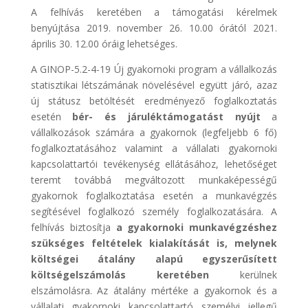
A felhívás keretében a támogatási kérelmek
benyújtása 2019. november 26. 10.00 órától 2021.
április 30. 12.00 óráig lehetséges.
A GINOP-5.2-4-19 Új gyakornoki program a vállalkozás
statisztikai létszámának növelésével együtt járó, azaz
új státusz betöltését eredményező foglalkoztatás
esetén
bér- és járuléktámogatást nyújt
a
vállalkozások számára a gyakornok (legfeljebb 6 fő)
foglalkoztatásához valamint a vállalati gyakornoki
kapcsolattartói tevékenység ellátásához, lehetőséget
teremt továbbá megváltozott munkaképességű
gyakornok foglalkoztatása esetén a munkavégzés
segítésével foglalkozó személy foglalkozatására. A
felhívás biztosítja
a gyakornoki munkavégzéshez
szükséges feltételek kialakítását is, melynek
költségei átalány alapú egyszerűsített
költségelszámolás keretében
kerülnek
elszámolásra. Az átalány mértéke a gyakornok és a
vállalati gyakornoki kapcsolattartó személyi jellegű