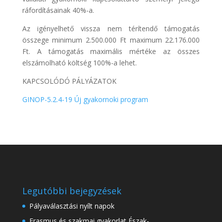
ráfordításainak 40%-a.
Az igényelhető vissza nem térítendő támogatás
összege minimum 2.500.000 Ft maximum 22.176.000
Ft. A támogatás maximális mértéke az összes
elszámolható költség 100%-a lehet.
KAPCSOLÓDÓ PÁLYÁZATOK
GINOP-5.2.4-19 Új gyakornoki program
Legutóbbi bejegyzések
Pályaválasztási nyílt napok
Erasmus és szakmai gyakorlat Észak-