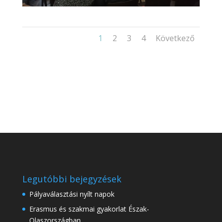
1
2
3
4
Következő
Legutóbbi bejegyzések
Pályaválasztási nyílt napok
Erasmus és szakmai gyakorlat Észak-
Olaszországban