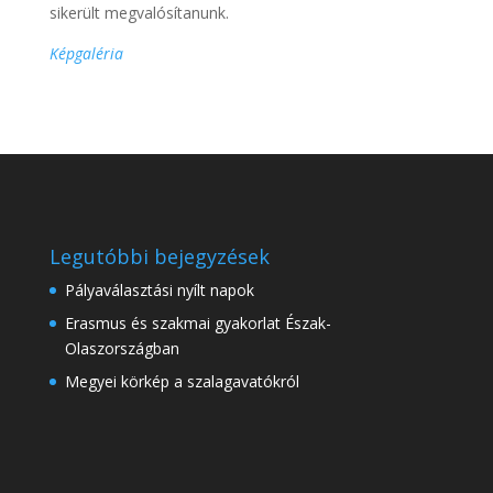
sikerült megvalósítanunk.
Képgaléria
Legutóbbi bejegyzések
Pályaválasztási nyílt napok
Erasmus és szakmai gyakorlat Észak-
Olaszországban
Megyei körkép a szalagavatókról